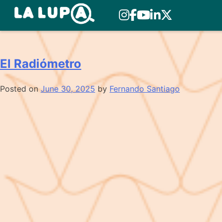
Skip
Número:
N° 25
to
content
El Radiómetro
Posted on
June 30, 2025
by
Fernando Santiago