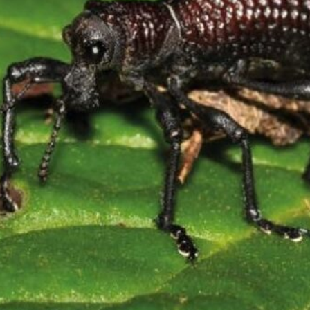
FIGURA 1. Esquem
embarcación.
El sol es la fuente primaria de
electromagnética, desde los ra
Curiosidades). La luz visible (
humanos perciben y que
diversos organismos, como plan
procesos fundamentales comola 
vitales.
Para medir la luz, tanto en el 
llamado “radiómetro”. En el cana
(
PORTADA
), que capta y mide 
inglés:
Photosynthetically
Active Radiation
) proveniente d
fotosintéticos como el fitoplanct
macroalgas.