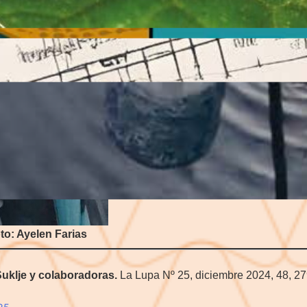
En el mar, el radiómetro se su
(
FIGURA 1
) y mediante un cab
Esos valores pueden variar segú
la nubosidad, la profundidad y c
glaciares. Con la ayuda del ra
fotosintéticamente activa en el 
reciben las microalgas para foto
fitoplancton, sino también en l
él y, en consecuencia, a toda la
to: Ayelen Farias
uklje y colaboradoras.
La Lupa Nº 25, diciembre 2024, 48, 2