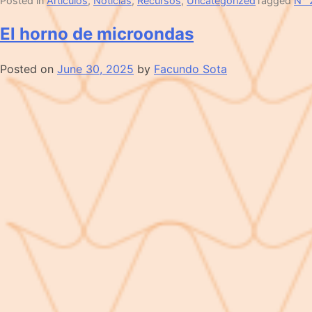
Posted in
Artículos
,
Noticias
,
Recursos
,
Uncategorized
Tagged
N° 
El horno de microondas
Posted on
June 30, 2025
by
Facundo Sota