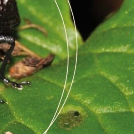
a del uso del radiómetro desde una
 energía en la Tierra, emitiendo una amplia gama de radiación
yos gamma hasta las ondas de radio (Lupa Nº21,
entre los 400 y 700 nanómetros) es la porción que los seres
tas terrestres y algas marinas, aprovechan para llevar a cabo
fotosíntesis, generando oxígeno y energía, para sus procesos
aire como la que penetra en el agua, se usa un instrumento
l Beagle utilizamos un sensor esférico, similar a un “foco”
la radiación fotosintéticamente activa o “PAR” (por sus siglas en
e todas las direcciones, esencial para los organismos
on o las