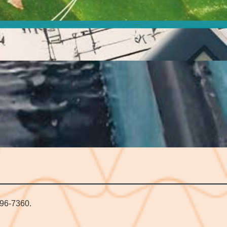
merge a distintas profundidades desde una embarcación
le se transmiten los valores de PAR a una computadora a bordo.
n la estación del año, la hora del día,
on la presencia de partículas arrastradas por ríos y deshielo de
diómetro podemos entender cómo se comporta la luz
mar y cuánta luz
sintetizar. Ésta no sólo impacta en el crecimiento del
a transferencia de energía a los organismos que se alimentan de
 cadena alimenticia.
796-7360.