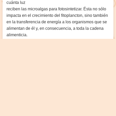
cuánta luz
reciben las microalgas para fotosintetizar. Ésta no sólo
impacta en el crecimiento del fitoplancton, sino también
en la transferencia de energía a los organismos que se
alimentan de él y, en consecuencia, a toda la cadena
alimenticia.
BESTIARIO CIENTÍFICO. El radiómetro.
Autora: Luz
Marina Suklje y colaboradoras.
La Lupa Nº 25,
diciembre 2024, 48, 2796-7360.
Categorías:
Artículos
,
Noticias
,
Recursos
,
Uncategorized