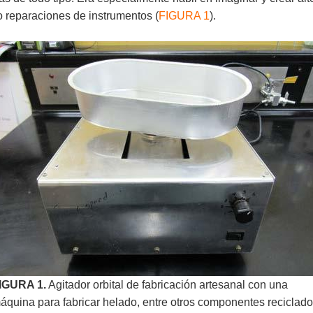
o reparaciones de instrumentos (
FIGURA 1
).
IGURA 1.
Agitador orbital de fabricación artesanal con una
áquina para fabricar helado, entre otros componentes reciclado