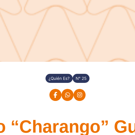
¿Quién Es?
N° 25
o “Charango” Gut