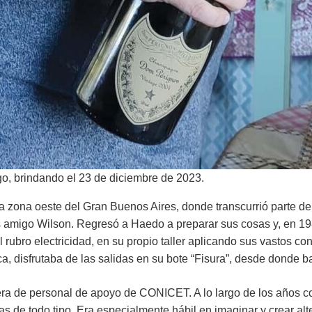
, brindando el 23 de diciembre de 2023.
 zona oeste del Gran Buenos Aires, donde transcurrió parte de 
 amigo Wilson. Regresó a Haedo a preparar sus cosas y, en 19
 rubro electricidad, en su propio taller aplicando sus vastos c
a, disfrutaba de las salidas en su bote “Fisura”, desde donde b
ra de personal de apoyo de CONICET. A lo largo de los años co
cas de todo tipo. Era especialmente hábil en imaginar y crear al