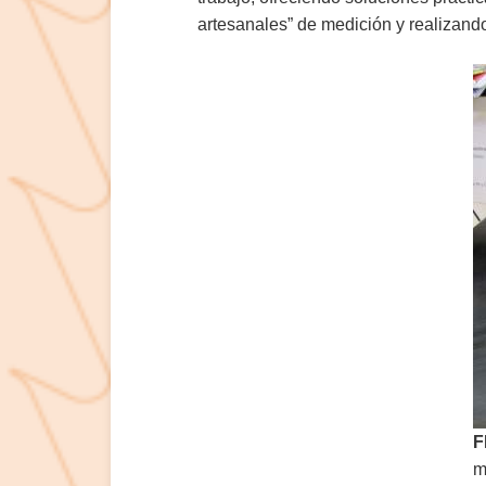
artesanales” de medición y realizand
F
m