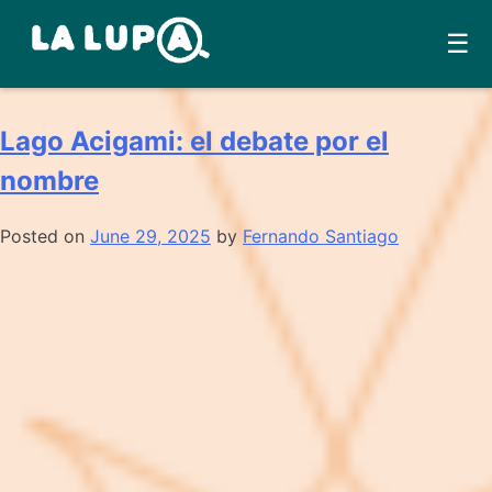
Skip
☰
Área:
Toponímia
to
content
Lago Acigami: el debate por el
nombre
Posted on
June 29, 2025
by
Fernando Santiago