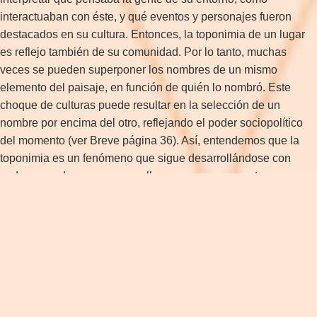
interactuaban con éste, y qué eventos y personajes fueron
destacados en su cultura. Entonces, la toponimia de un lugar
es reflejo también de su comunidad. Por lo tanto, muchas
veces se pueden superponer los nombres de un mismo
elemento del paisaje, en función de quién lo nombró. Este
choque de culturas puede resultar en la selección de un
nombre por encima del otro, reflejando el poder sociopolítico
del momento (ver Breve página 36). Así, entendemos que la
toponimia es un fenómeno que sigue desarrollándose con
cada grupo de personas que llega a conocer un entorno e
interactuar con la historia dejado por el anterior.
Actualmente, Ushuaia—con referencia a la bahía y a la ciudad
—es uno de los pocos topónimos originarios que queda
reconocido oficialmente en Argentina. Éste, junto con Lapataia,
vienen del yagán/yámana, el idioma más austral del mundo.
Sigue siendo conservado por su comunidad, y también fue
bien documentado por el misionero inglés Thomas Bridges,