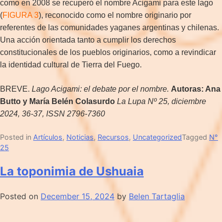
como en 2008 se recuperó el nombre Acigami para este lago
(
FIGURA 3
), reconocido como el nombre originario por
referentes de las comunidades yaganes argentinas y chilenas.
Una acción orientada tanto a cumplir los derechos
constitucionales de los pueblos originarios, como a revindicar
la identidad cultural de Tierra del Fuego.
BREVE.
Lago Acigami: el debate por el nombre.
Autoras: Ana
Butto y María Belén Colasurdo
La Lupa Nº 25, diciembre
2024, 36-37, ISSN 2796-7360
Posted in
Artículos
,
Noticias
,
Recursos
,
Uncategorized
Tagged
N°
25
La toponimia de Ushuaia
Posted on
December 15, 2024
by
Belen Tartaglia