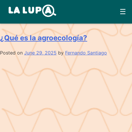
Skip
☰
Área:
Ciencia Argentina
to
content
¿Qué es la agroecología?
Posted on
June 29, 2025
by
Fernando Santiago