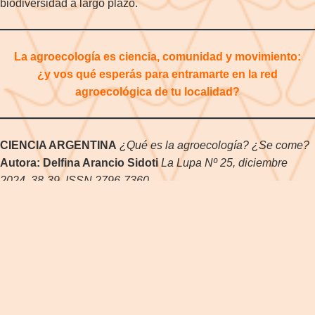
biodiversidad a largo plazo.
La agroecología es ciencia, comunidad y movimiento:
¿y vos qué esperás para entramarte en la red
agroecológica de tu localidad?
CIENCIA ARGENTINA
¿Qué es la agroecología? ¿Se come?
Autora: Delfina Arancio Sidoti
La Lupa Nº 25, diciembre
2024, 38-39, ISSN 2796-7360
Posted in
Artículos
,
Noticias
,
Recursos
,
Uncategorized
Tagged
N°
25