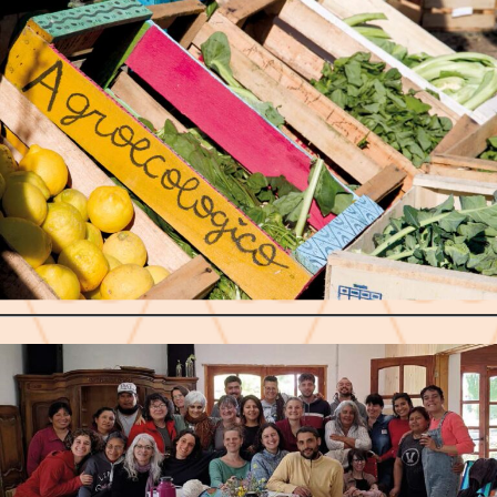
semillas y el uso de insumos realizados en la chacra
(biopreparados). Por otro lado, la agroecología prioriza la
economía social y solidaria sin necesidad de certificación
externa, o con certificación participativa (
FIGURA 1
). En
contraste, la producción orgánica en nuestro país se orienta
principalmente hacia la exportación y depende de
certificaciones cuyos costos son asumidos por los agricultores.
Por último, en el ámbito social, la agroecología fomenta el
cooperativismo y las asociaciones, frente a la producción
orgánica con una mirada más hacia lo empresarial e individual.