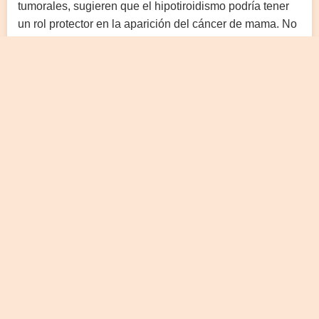
tumorales, sugieren que el hipotiroidismo podría tener
un rol protector en la aparición del cáncer de mama. No
obstante, es un desorden hormonal cuyo tratamiento
con T4 debe ser controlado, ya que dosis elevadas e
innecesarias podrían promover el hipertiroidismo y
beneficiar la proliferación de células tumorales.
CIENCIA ARGENTINA Una relación inesperada:
hormonas tiroideas y cáncer de mama. Autora: Rocío
Yasmin Cano. La Lupa No 24, julio 2024, 38-39, 2796-
7360.
Categorías:
Artículos
,
Noticias
,
Recursos
,
Uncategorized