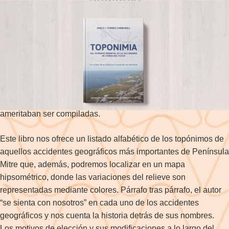
Uno de los lugares más emblemáticos y con creciente
popularidad entre fueguinos y turistas es, sin dudas, Península
Mitre. O como lo llama el autor de esta obra, el extremo oriental
de la enorme isla que es Tierra del Fuego. Sin embargo, la
península sigue siendo un sitio enigmático, que pocas
personas han recorrido en su inabarcable extensión, y cuya
historia y geografía están repletas de singularidades que
ameritaban ser compiladas.
Este libro nos ofrece un listado alfabético de los topónimos de
aquellos accidentes geográficos más importantes de Península
Mitre que, además, podremos localizar en un mapa
hipsométrico, donde las variaciones del relieve son
representadas mediante colores. Párrafo tras párrafo, el autor
“se sienta con nosotros” en cada uno de los accidentes
geográficos y nos cuenta la historia detrás de sus nombres.
Los motivos de elección y sus modificaciones a lo largo del