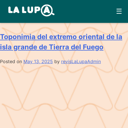
Skip
☰
Tipo:
Reseña
to
content
Toponimia del extremo oriental de la
isla grande de Tierra del Fuego
Posted on
May 13, 2025
by
revisLaLupaAdmin