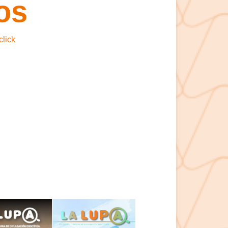
os
click