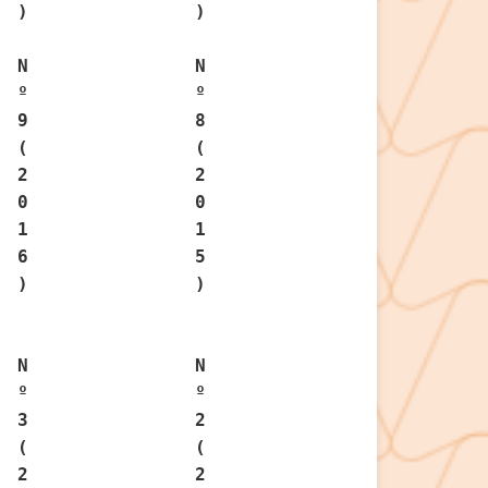
)
)
N
N
º
º
9
8
(
(
2
2
0
0
1
1
6
5
)
)
N
N
º
º
3
2
(
(
2
2