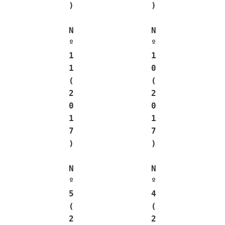
)
)
N
N
º
º
1
1
1
0
(
(
2
2
0
0
1
1
7
7
)
)
N
N
º
º
5
4
(
(
2
2