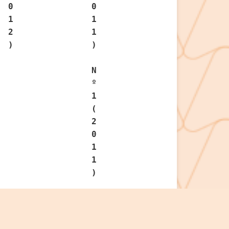
0
0
1
1
2
1
)
)
N
º
1
(
2
0
1
1
)
ites