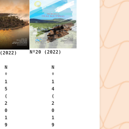
Nº20 (2022)
(2022)
N
N
º
º
1
1
5
4
(
(
2
2
0
0
1
1
9
9