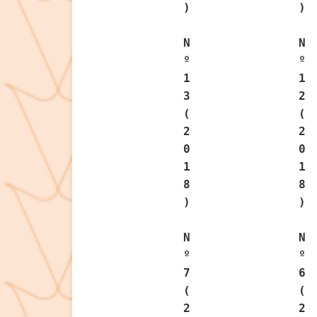
)
)
N
N
º
º
1
1
3
2
(
(
2
2
0
0
1
1
8
8
)
)
N
N
º
º
7
6
(
(
2
2