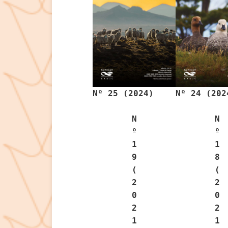
Nº 25 (2024)
Nº 24 (202
N
N
º
º
1
1
9
8
(
(
2
2
0
0
2
2
1
1