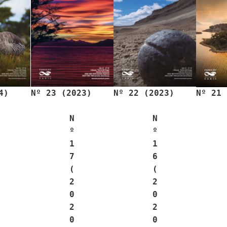
4)
Nº 23 (2023)
Nº 22 (2023)
Nº 21 
N
N
º
º
1
1
7
6
(
(
2
2
0
0
2
2
0
0