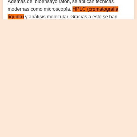
Además del bioensayo ratón, se aplican técnicas
modernas como microscopía,
HPLC (cromatografía
líquida)
y análisis molecular. Gracias a esto se han
detectado especies potencialmente tóxicas nunca antes
registradas en el canal, como
Karenia brevis
.
UN FUTURO DESAFIANTE
Las mareas rojas parecen volverse más frecuentes e
intensas debido a la actividad humana (exceso de
nutrientes), el tráfico marítimo (agua de lastre) y el
cambio climático. El evento de 2022 fue una
advertencia de que estas toxinas pueden propagarse
por todo el ecosistema, conectando el mar con la tierra
firme.
LECTURA SUGERIDA