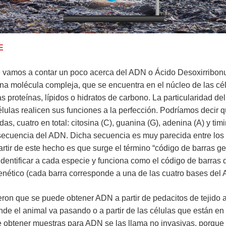
E
e vamos a contar un poco acerca del ADN o Ácido Desoxirribonu
na molécula compleja, que se encuentra en el núcleo de las cél
as proteínas, lípidos o hidratos de carbono. La particularidad d
élulas realicen sus funciones a la perfección. Podríamos deci
as, cuatro en total: citosina (C), guanina (G), adenina (A) y ti
 secuencia del ADN. Dicha secuencia es muy parecida entre los
partir de este hecho es que surge el término “código de barras ge
dentificar a cada especie y funciona como el código de barras
genético (cada barra corresponde a una de las cuatro bases del
ieron que se puede obtener ADN a partir de pedacitos de tejido
e el animal va pasando o a partir de las células que están e
 obtener muestras para ADN se las llama no invasivas, porque 