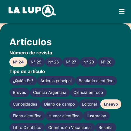
☰
Skip
to
Artículos
content
Número de revista
N° 24
N° 25
N° 26
N° 27
N° 28
Nº 28
Tipo de artículo
¿Quién Es?
Articulo principal
Bestiario cientifico
Breves
Ciencia Argentina
Ciencia en foco
Curiosidades
Diario de campo
Editorial
Ensayo
Ficha cientifica
Humor científico
Ilustración
Libro Científico
Orientación Vocacional
Reseña