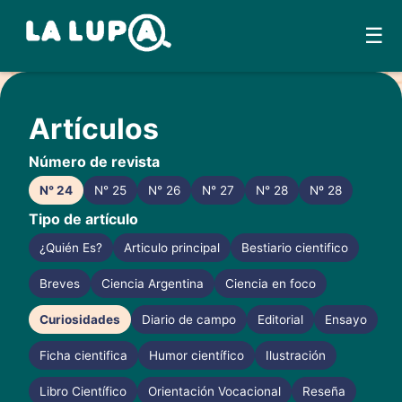
☰
Skip
to
Artículos
content
Número de revista
N° 24
N° 25
N° 26
N° 27
N° 28
Nº 28
Tipo de artículo
¿Quién Es?
Articulo principal
Bestiario cientifico
Breves
Ciencia Argentina
Ciencia en foco
Curiosidades
Diario de campo
Editorial
Ensayo
Ficha cientifica
Humor científico
Ilustración
Libro Científico
Orientación Vocacional
Reseña