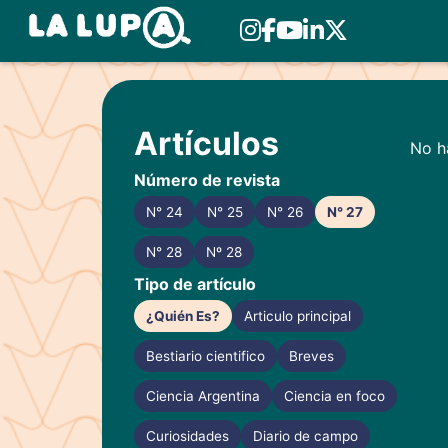
Skip
to
Artículos
content
No ha
Número de revista
N° 24
N° 25
N° 26
N° 27
N° 28
Nº 28
Tipo de artículo
¿Quién Es?
Articulo principal
Bestiario cientifico
Breves
Ciencia Argentina
Ciencia en foco
Curiosidades
Diario de campo