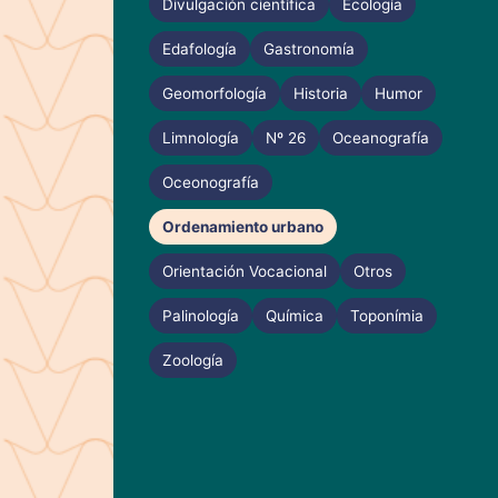
Divulgación científica
Ecología
Edafología
Gastronomía
Geomorfología
Historia
Humor
Limnología
Nº 26
Oceanografía
Oceonografía
Ordenamiento urbano
Orientación Vocacional
Otros
Palinología
Química
Toponímia
Zoología