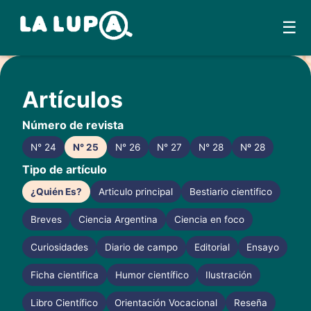
☰
Skip
to
Artículos
content
Número de revista
N° 24
N° 25
N° 26
N° 27
N° 28
Nº 28
Tipo de artículo
¿Quién Es?
Articulo principal
Bestiario cientifico
Breves
Ciencia Argentina
Ciencia en foco
Curiosidades
Diario de campo
Editorial
Ensayo
Ficha cientifica
Humor científico
Ilustración
Libro Científico
Orientación Vocacional
Reseña