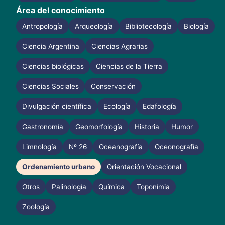
Área del conocimiento
Antropología
Arqueología
Bibliotecología
Biología
Ciencia Argentina
Ciencias Agrarias
Ciencias biológicas
Ciencias de la Tierra
Ciencias Sociales
Conservación
Divulgación científica
Ecología
Edafología
Gastronomía
Geomorfología
Historia
Humor
Limnología
Nº 26
Oceanografía
Oceonografía
Ordenamiento urbano
Orientación Vocacional
Otros
Palinología
Química
Toponímia
Zoología