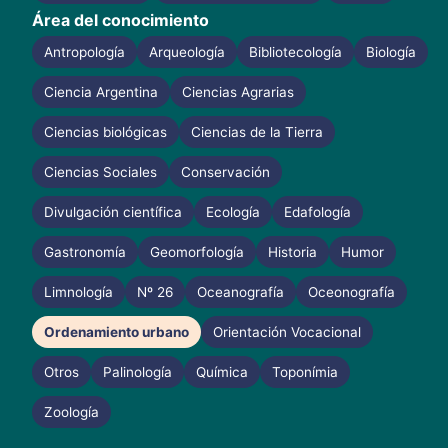
Área del conocimiento
Antropología
Arqueología
Bibliotecología
Biología
Ciencia Argentina
Ciencias Agrarias
Ciencias biológicas
Ciencias de la Tierra
Ciencias Sociales
Conservación
Divulgación científica
Ecología
Edafología
Gastronomía
Geomorfología
Historia
Humor
Limnología
Nº 26
Oceanografía
Oceonografía
Ordenamiento urbano
Orientación Vocacional
Otros
Palinología
Química
Toponímia
Zoología