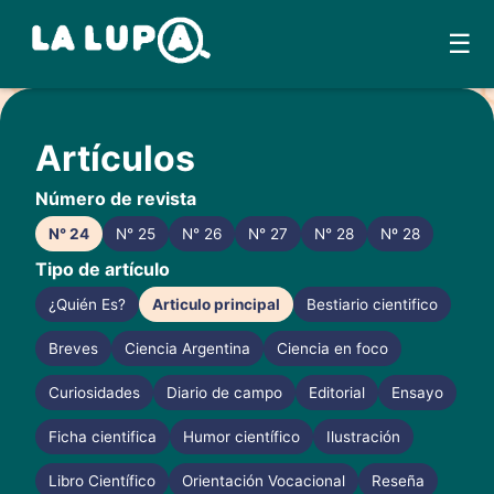
☰
Skip
to
Artículos
content
Número de revista
N° 24
N° 25
N° 26
N° 27
N° 28
Nº 28
Tipo de artículo
¿Quién Es?
Articulo principal
Bestiario cientifico
Breves
Ciencia Argentina
Ciencia en foco
Curiosidades
Diario de campo
Editorial
Ensayo
Ficha cientifica
Humor científico
Ilustración
Libro Científico
Orientación Vocacional
Reseña