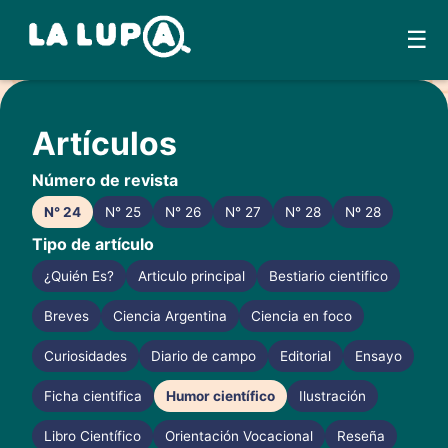
☰
Skip
to
Artículos
content
Número de revista
N° 24
N° 25
N° 26
N° 27
N° 28
Nº 28
Tipo de artículo
¿Quién Es?
Articulo principal
Bestiario cientifico
Breves
Ciencia Argentina
Ciencia en foco
Curiosidades
Diario de campo
Editorial
Ensayo
Ficha cientifica
Humor científico
Ilustración
Libro Científico
Orientación Vocacional
Reseña