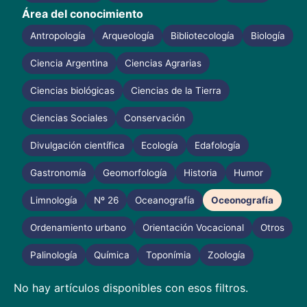
Área del conocimiento
Antropología
Arqueología
Bibliotecología
Biología
Ciencia Argentina
Ciencias Agrarias
Ciencias biológicas
Ciencias de la Tierra
Ciencias Sociales
Conservación
Divulgación científica
Ecología
Edafología
Gastronomía
Geomorfología
Historia
Humor
Limnología
Nº 26
Oceanografía
Oceonografía
Ordenamiento urbano
Orientación Vocacional
Otros
Palinología
Química
Toponímia
Zoología
No hay artículos disponibles con esos filtros.