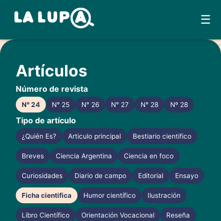
☰
Skip
to
Artículos
content
Número de revista
N° 24
N° 25
N° 26
N° 27
N° 28
Nº 28
Tipo de artículo
¿Quién Es?
Articulo principal
Bestiario cientifico
Breves
Ciencia Argentina
Ciencia en foco
Curiosidades
Diario de campo
Editorial
Ensayo
Ficha cientifica
Humor científico
Ilustración
Libro Científico
Orientación Vocacional
Reseña