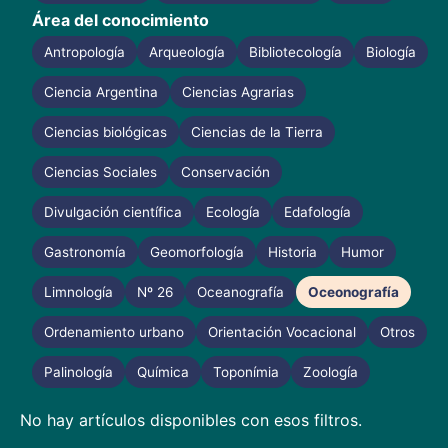
Área del conocimiento
Antropología
Arqueología
Bibliotecología
Biología
Ciencia Argentina
Ciencias Agrarias
Ciencias biológicas
Ciencias de la Tierra
Ciencias Sociales
Conservación
Divulgación científica
Ecología
Edafología
Gastronomía
Geomorfología
Historia
Humor
Limnología
Nº 26
Oceanografía
Oceonografía
Ordenamiento urbano
Orientación Vocacional
Otros
Palinología
Química
Toponímia
Zoología
No hay artículos disponibles con esos filtros.