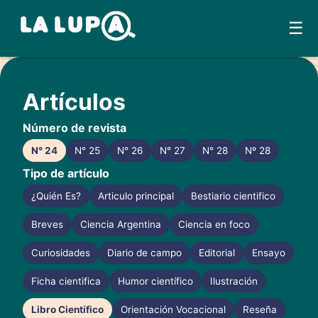
☰
Skip
to
Artículos
content
Número de revista
N° 24
N° 25
N° 26
N° 27
N° 28
Nº 28
Tipo de artículo
¿Quién Es?
Articulo principal
Bestiario cientifico
Breves
Ciencia Argentina
Ciencia en foco
Curiosidades
Diario de campo
Editorial
Ensayo
Ficha cientifica
Humor científico
Ilustración
Libro Científico
Orientación Vocacional
Reseña