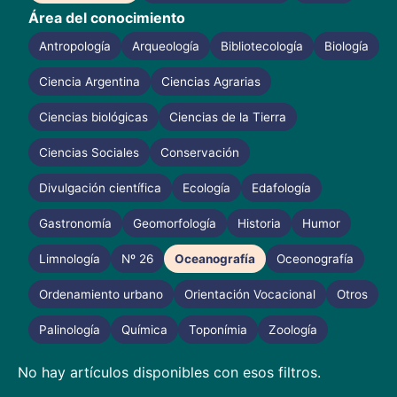
Área del conocimiento
Antropología
Arqueología
Bibliotecología
Biología
Ciencia Argentina
Ciencias Agrarias
Ciencias biológicas
Ciencias de la Tierra
Ciencias Sociales
Conservación
Divulgación científica
Ecología
Edafología
Gastronomía
Geomorfología
Historia
Humor
Limnología
Nº 26
Oceanografía
Oceonografía
Ordenamiento urbano
Orientación Vocacional
Otros
Palinología
Química
Toponímia
Zoología
No hay artículos disponibles con esos filtros.