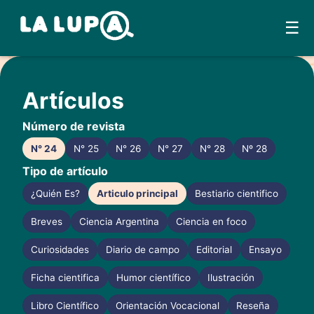
☰
Skip
to
Artículos
content
Número de revista
N° 24
N° 25
N° 26
N° 27
N° 28
Nº 28
Tipo de artículo
¿Quién Es?
Articulo principal
Bestiario cientifico
Breves
Ciencia Argentina
Ciencia en foco
Curiosidades
Diario de campo
Editorial
Ensayo
Ficha cientifica
Humor científico
Ilustración
Libro Científico
Orientación Vocacional
Reseña