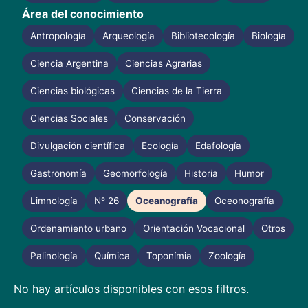
Área del conocimiento
Antropología
Arqueología
Bibliotecología
Biología
Ciencia Argentina
Ciencias Agrarias
Ciencias biológicas
Ciencias de la Tierra
Ciencias Sociales
Conservación
Divulgación científica
Ecología
Edafología
Gastronomía
Geomorfología
Historia
Humor
Limnología
Nº 26
Oceanografía
Oceonografía
Ordenamiento urbano
Orientación Vocacional
Otros
Palinología
Química
Toponímia
Zoología
No hay artículos disponibles con esos filtros.