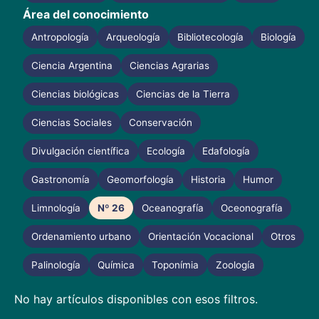
Área del conocimiento
Antropología
Arqueología
Bibliotecología
Biología
Ciencia Argentina
Ciencias Agrarias
Ciencias biológicas
Ciencias de la Tierra
Ciencias Sociales
Conservación
Divulgación científica
Ecología
Edafología
Gastronomía
Geomorfología
Historia
Humor
Limnología
Nº 26
Oceanografía
Oceonografía
Ordenamiento urbano
Orientación Vocacional
Otros
Palinología
Química
Toponímia
Zoología
No hay artículos disponibles con esos filtros.