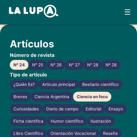
☰
Skip
to
Artículos
content
Número de revista
N° 24
N° 25
N° 26
N° 27
N° 28
Nº 28
Tipo de artículo
¿Quién Es?
Articulo principal
Bestiario cientifico
Breves
Ciencia Argentina
Ciencia en foco
Curiosidades
Diario de campo
Editorial
Ensayo
Ficha cientifica
Humor científico
Ilustración
Libro Científico
Orientación Vocacional
Reseña