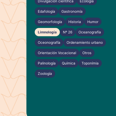
Divulgación científica
Ecología
Edafología
Gastronomía
Geomorfología
Historia
Humor
Limnología
Nº 26
Oceanografía
Oceonografía
Ordenamiento urbano
Orientación Vocacional
Otros
Palinología
Química
Toponímia
Zoología