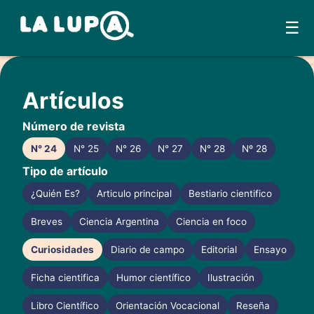
☰
Skip
to
Artículos
content
Número de revista
N° 24
N° 25
N° 26
N° 27
N° 28
Nº 28
Tipo de artículo
¿Quién Es?
Articulo principal
Bestiario cientifico
Breves
Ciencia Argentina
Ciencia en foco
Curiosidades
Diario de campo
Editorial
Ensayo
Ficha cientifica
Humor científico
Ilustración
Libro Científico
Orientación Vocacional
Reseña