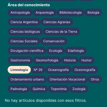
Área del conocimiento
Antropología
Arqueología
Bibliotecología
Biología
Ciencia Argentina
Ciencias Agrarias
Ciencias biológicas
Ciencias de la Tierra
Ciencias Sociales
Conservación
Divulgación científica
Ecología
Edafología
Gastronomía
Geomorfología
Historia
Humor
Limnología
Nº 26
Oceanografía
Oceonografía
Ordenamiento urbano
Orientación Vocacional
Otros
Palinología
Química
Toponímia
Zoología
No hay artículos disponibles con esos filtros.