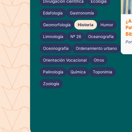
Divulgación científica
Ecología
Edafología
Gastronomía
¿A
Geomorfología
Historia
Humor
Pa
Bi
Limnología
Nº 26
Oceanografía
Por
Oceonografía
Ordenamiento urbano
Orientación Vocacional
Otros
Palinología
Química
Toponímia
Zoología