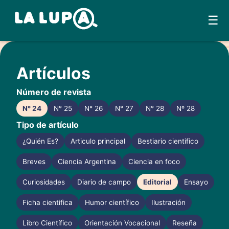
☰
Skip
to
Artículos
content
Número de revista
N° 24
N° 25
N° 26
N° 27
N° 28
Nº 28
Tipo de artículo
¿Quién Es?
Articulo principal
Bestiario cientifico
Breves
Ciencia Argentina
Ciencia en foco
Curiosidades
Diario de campo
Editorial
Ensayo
Ficha cientifica
Humor científico
Ilustración
Libro Científico
Orientación Vocacional
Reseña