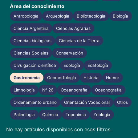
Área del conocimiento
Antropología
Arqueología
Bibliotecología
Biología
Ciencia Argentina
Ciencias Agrarias
Ciencias biológicas
Ciencias de la Tierra
Ciencias Sociales
Conservación
Divulgación científica
Ecología
Edafología
Gastronomía
Geomorfología
Historia
Humor
Limnología
Nº 26
Oceanografía
Oceonografía
Ordenamiento urbano
Orientación Vocacional
Otros
Palinología
Química
Toponímia
Zoología
No hay artículos disponibles con esos filtros.