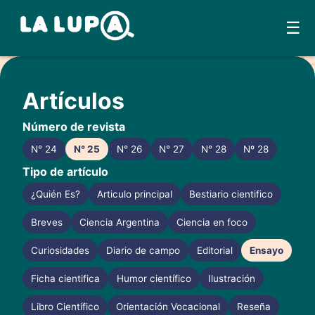
☰
Skip
to
Artículos
content
Número de revista
N° 24
N° 25
N° 26
N° 27
N° 28
Nº 28
Tipo de artículo
¿Quién Es?
Articulo principal
Bestiario cientifico
Breves
Ciencia Argentina
Ciencia en foco
Curiosidades
Diario de campo
Editorial
Ensayo
Ficha cientifica
Humor científico
Ilustración
Libro Científico
Orientación Vocacional
Reseña