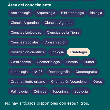
Área del conocimiento
Antropología
Arqueología
Bibliotecología
Biología
Ciencia Argentina
Ciencias Agrarias
Ciencias biológicas
Ciencias de la Tierra
Ciencias Sociales
Conservación
Divulgación científica
Ecología
Edafología
Gastronomía
Geomorfología
Historia
Humor
Limnología
Nº 26
Oceanografía
Oceonografía
Ordenamiento urbano
Orientación Vocacional
Otros
Palinología
Química
Toponímia
Zoología
No hay artículos disponibles con esos filtros.