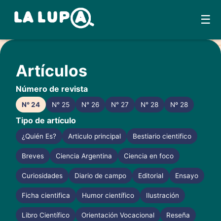
☰
Skip
to
Artículos
content
Número de revista
N° 24
N° 25
N° 26
N° 27
N° 28
Nº 28
Tipo de artículo
¿Quién Es?
Articulo principal
Bestiario cientifico
Breves
Ciencia Argentina
Ciencia en foco
Curiosidades
Diario de campo
Editorial
Ensayo
Ficha cientifica
Humor científico
Ilustración
Libro Científico
Orientación Vocacional
Reseña