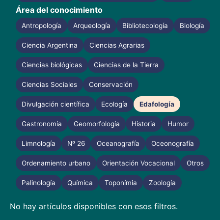
Área del conocimiento
Antropología
Arqueología
Bibliotecología
Biología
Ciencia Argentina
Ciencias Agrarias
Ciencias biológicas
Ciencias de la Tierra
Ciencias Sociales
Conservación
Divulgación científica
Ecología
Edafología
Gastronomía
Geomorfología
Historia
Humor
Limnología
Nº 26
Oceanografía
Oceonografía
Ordenamiento urbano
Orientación Vocacional
Otros
Palinología
Química
Toponímia
Zoología
No hay artículos disponibles con esos filtros.