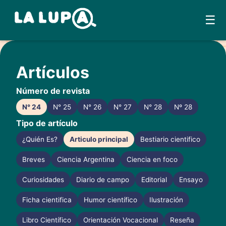
☰
Skip
to
Artículos
content
Número de revista
N° 24
N° 25
N° 26
N° 27
N° 28
Nº 28
Tipo de artículo
¿Quién Es?
Articulo principal
Bestiario cientifico
Breves
Ciencia Argentina
Ciencia en foco
Curiosidades
Diario de campo
Editorial
Ensayo
Ficha cientifica
Humor científico
Ilustración
Libro Científico
Orientación Vocacional
Reseña