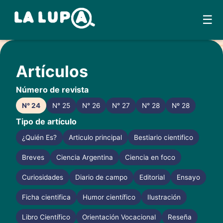
☰
Skip
to
Artículos
content
Número de revista
N° 24
N° 25
N° 26
N° 27
N° 28
Nº 28
Tipo de artículo
¿Quién Es?
Articulo principal
Bestiario cientifico
Breves
Ciencia Argentina
Ciencia en foco
Curiosidades
Diario de campo
Editorial
Ensayo
Ficha cientifica
Humor científico
Ilustración
Libro Científico
Orientación Vocacional
Reseña