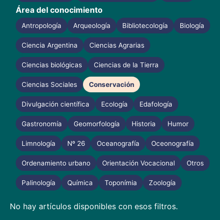
Área del conocimiento
Antropología
Arqueología
Bibliotecología
Biología
Ciencia Argentina
Ciencias Agrarias
Ciencias biológicas
Ciencias de la Tierra
Ciencias Sociales
Conservación
Divulgación científica
Ecología
Edafología
Gastronomía
Geomorfología
Historia
Humor
Limnología
Nº 26
Oceanografía
Oceonografía
Ordenamiento urbano
Orientación Vocacional
Otros
Palinología
Química
Toponímia
Zoología
No hay artículos disponibles con esos filtros.