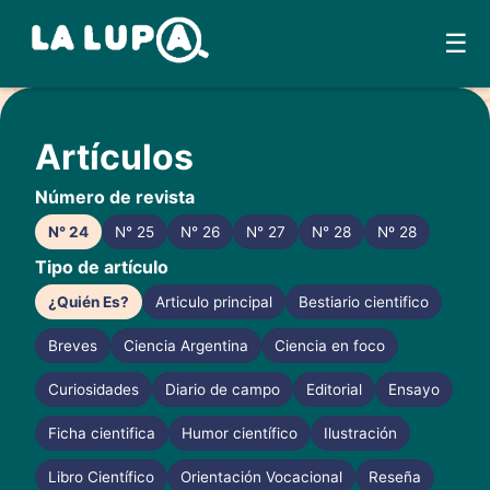
☰
Skip
to
Artículos
content
Número de revista
N° 24
N° 25
N° 26
N° 27
N° 28
Nº 28
Tipo de artículo
¿Quién Es?
Articulo principal
Bestiario cientifico
Breves
Ciencia Argentina
Ciencia en foco
Curiosidades
Diario de campo
Editorial
Ensayo
Ficha cientifica
Humor científico
Ilustración
Libro Científico
Orientación Vocacional
Reseña