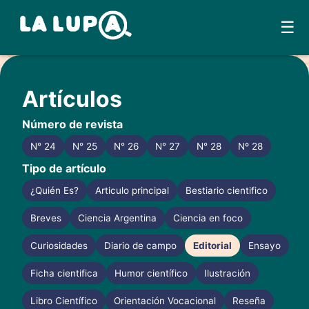
☰
Skip
to
Artículos
content
Número de revista
N° 24
N° 25
N° 26
N° 27
N° 28
Nº 28
Tipo de artículo
¿Quién Es?
Articulo principal
Bestiario cientifico
Breves
Ciencia Argentina
Ciencia en foco
Curiosidades
Diario de campo
Editorial
Ensayo
Ficha cientifica
Humor científico
Ilustración
Libro Científico
Orientación Vocacional
Reseña