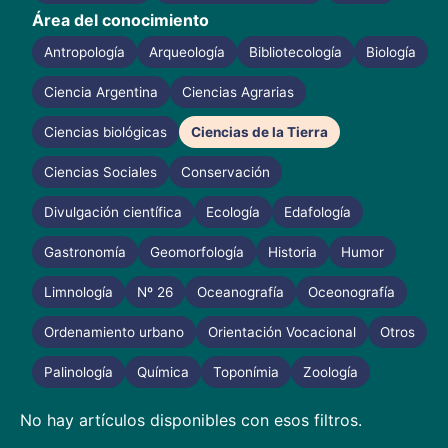
Área del conocimiento
Antropología
Arqueología
Bibliotecología
Biología
Ciencia Argentina
Ciencias Agrarias
Ciencias biológicas
Ciencias de la Tierra
Ciencias Sociales
Conservación
Divulgación científica
Ecología
Edafología
Gastronomía
Geomorfología
Historia
Humor
Limnología
Nº 26
Oceanografía
Oceonografía
Ordenamiento urbano
Orientación Vocacional
Otros
Palinología
Química
Toponímia
Zoología
No hay artículos disponibles con esos filtros.