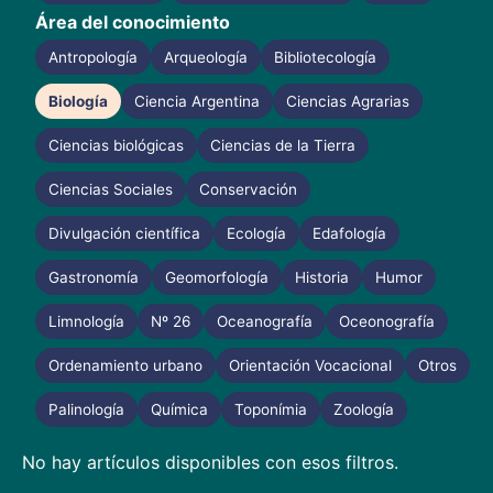
Área del conocimiento
Antropología
Arqueología
Bibliotecología
Biología
Ciencia Argentina
Ciencias Agrarias
Ciencias biológicas
Ciencias de la Tierra
Ciencias Sociales
Conservación
Divulgación científica
Ecología
Edafología
Gastronomía
Geomorfología
Historia
Humor
Limnología
Nº 26
Oceanografía
Oceonografía
Ordenamiento urbano
Orientación Vocacional
Otros
Palinología
Química
Toponímia
Zoología
No hay artículos disponibles con esos filtros.