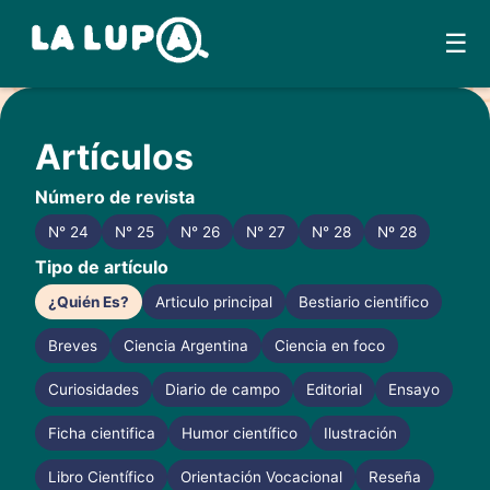
☰
Skip
to
Artículos
content
Número de revista
N° 24
N° 25
N° 26
N° 27
N° 28
Nº 28
Tipo de artículo
¿Quién Es?
Articulo principal
Bestiario cientifico
Breves
Ciencia Argentina
Ciencia en foco
Curiosidades
Diario de campo
Editorial
Ensayo
Ficha cientifica
Humor científico
Ilustración
Libro Científico
Orientación Vocacional
Reseña