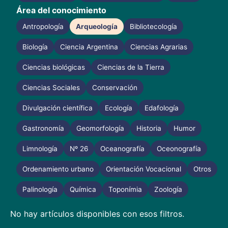
Área del conocimiento
Antropología
Arqueología
Bibliotecología
Biología
Ciencia Argentina
Ciencias Agrarias
Ciencias biológicas
Ciencias de la Tierra
Ciencias Sociales
Conservación
Divulgación científica
Ecología
Edafología
Gastronomía
Geomorfología
Historia
Humor
Limnología
Nº 26
Oceanografía
Oceonografía
Ordenamiento urbano
Orientación Vocacional
Otros
Palinología
Química
Toponímia
Zoología
No hay artículos disponibles con esos filtros.