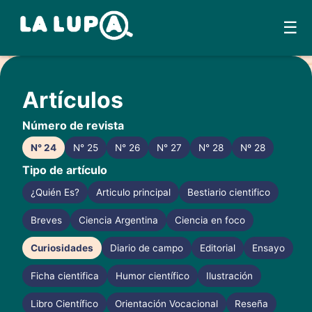
☰
Skip
to
Artículos
content
Número de revista
N° 24
N° 25
N° 26
N° 27
N° 28
Nº 28
Tipo de artículo
¿Quién Es?
Articulo principal
Bestiario cientifico
Breves
Ciencia Argentina
Ciencia en foco
Curiosidades
Diario de campo
Editorial
Ensayo
Ficha cientifica
Humor científico
Ilustración
Libro Científico
Orientación Vocacional
Reseña