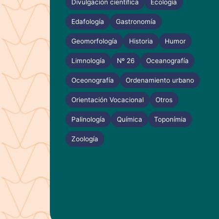
Divulgación científica
Ecología
Edafología
Gastronomía
Geomorfología
Historia
Humor
Limnología
Nº 26
Oceanografía
Oceonografía
Ordenamiento urbano
Orientación Vocacional
Otros
Palinología
Química
Toponímia
Zoología